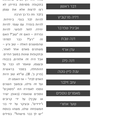
בתקופה מסוימת בחייהן לא
דבר ראשון
רצו לרצות אלא את עצמן
בלבד. וזה כל כך הרבה
דליה מרקוביץ
להיות לבד. בגפי. ביחידות.
להיות בנפרד. עם עצמי. להיות
אביגיל שפרבר
יחידה. לחוד. לנפשי. להיות
נפרדת – האם זה "טוב"? האם
דנה שבת
זה "רע"? כבר למדתי
שהמושגים האלה – טוב ורע –
עדן ארזי
משתנים מאדם אחד לאחר,
ובתקופות שונות במשך החיים.
אבל היה זה אלוהים, בכבודו
דנה פלג
ובעצמו, שאמר לנו כבר על
ההתחלה, בספר בראשית
ענת פיין-גוטה
(פרק ב', 18), ש"לא טוב היות
האדם לבדו" – אז האמנו לו.
עינב זילבר
ועל זה גדלנו, ובמשך השנים
נוספו לאמירה הזו "פסוקים"
מאמרים נוספים
נוספים שנאמרו (באופן ישיר
או עקיף) על ידי קרובים
שער אחורי
ו"ידידים", ובעיקר על ידי בני
המשפחה שלנו, משהו בנוסח
"יש לך כבר מישהו?". במילים
אחרות, המסר תמיד היה: אל
תהיי לבד. כי אם את לבד זה
בטח בגלל שאף אחד לא רוצה